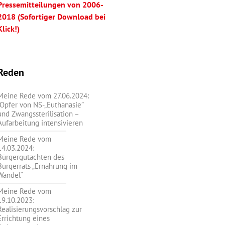
Pressemitteilungen von 2006-
2018 (Sofortiger Download bei
Klick!)
Reden
Meine Rede vom 27.06.2024:
„Opfer von NS-„Euthanasie”
und Zwangssterilisation –
Aufarbeitung intensivieren
Meine Rede vom
14.03.2024:
Bürgergutachten des
Bürgerrats „Ernährung im
Wandel“
Meine Rede vom
19.10.2023:
Realisierungsvorschlag zur
Errichtung eines