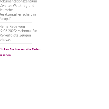
Dokumentationszentrum
„Zweiter Weltkrieg und
deutsche
Besatzungsherrschaft in
Europa“
Meine Rede vom
22.06.2023: Mahnmal für
NS-verfolgte Zeugen
Jehovas
Klicken Sie hier um alle Reden
zu sehen.