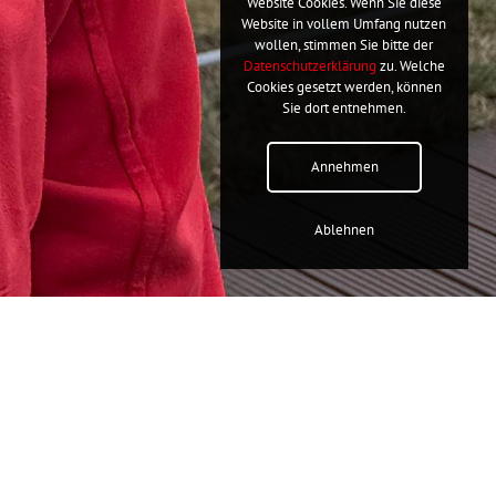
Website Cookies. Wenn Sie diese
Website in vollem Umfang nutzen
wollen, stimmen Sie bitte der
Datenschutzerklärung
zu. Welche
Cookies gesetzt werden, können
Sie dort entnehmen.
Annehmen
Ablehnen
Sehr geehrte Damen und Herren,

knapp 20 Jahre durfte ich unsere Heimat in Berlin vertreten 
und an entscheidender Stelle Politik mitgestalten.
