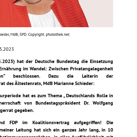
ieder, MdB, SPD. Copyright: photothek.net
5.2023
.2023) hat der Deutsche Bundestag die Einsetzung
Ernährung im Wandel: Zwischen Privatangelegenheit
ben“ beschlossen. Dazu die Leiterin der
rat des Ältestenrats, MdB Marianne Schieder:
aturperiode hat es zum Thema „ Deutschlands Rolle in
herrschaft von Bundestagspräsident Dr. Wolfgang
rgerrat gegeben.
 FDP im Koalitionsvertrag aufgegriffen! Die
meiner Leitung hat sich ein ganzes Jahr lang, in 10