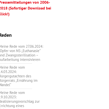
Pressemitteilungen von 2006-
2018 (Sofortiger Download bei
Klick!)
Reden
Meine Rede vom 27.06.2024:
„Opfer von NS-„Euthanasie”
und Zwangssterilisation –
Aufarbeitung intensivieren
Meine Rede vom
14.03.2024:
Bürgergutachten des
Bürgerrats „Ernährung im
Wandel“
Meine Rede vom
19.10.2023:
Realisierungsvorschlag zur
Errichtung eines