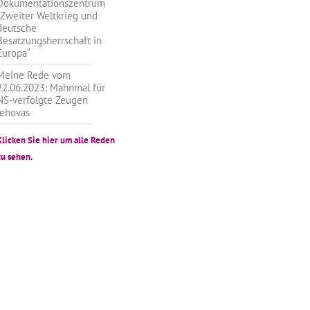
Dokumentationszentrum
„Zweiter Weltkrieg und
deutsche
Besatzungsherrschaft in
Europa“
Meine Rede vom
22.06.2023: Mahnmal für
NS-verfolgte Zeugen
Jehovas
Klicken Sie hier um alle Reden
zu sehen.