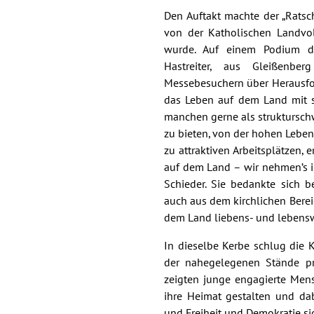
Den Auftakt machte der „Rats
von der Katholischen Landvo
wurde. Auf einem Podium di
Hastreiter, aus Gleißenb
Messebesuchern über Herausfor
das Leben auf dem Land mit s
manchen gerne als struktursch
zu bieten, von der hohen Lebens
zu attraktiven Arbeitsplätzen,
auf dem Land – wir nehmen’s i
Schieder. Sie bedankte sich 
auch aus dem kirchlichen Bereic
dem Land liebens- und lebensw
In dieselbe Kerbe schlug die
der nahegelegenen Stände pr
zeigten junge engagierte Men
ihre Heimat gestalten und da
und Freiheit und Demokratie sic