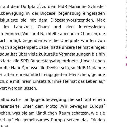
ch auf dem Dorfplatz“, zu dem MdB Marianne Schieder
lkbewegung in der Diözese Regensburg eingeladen
skutierte sie mit dem Diözesanvorsitzenden, Max
erg im Landkreis Cham und den interessierten
derungen, Vor- und Nachteile aber auch Chancen, die
ich bringt. Gegenden wie die Oberpfalz würden von
wach abgestempelt. Dabei hätte unsere Heimat einiges
qualität über viele kulturelle Veranstaltungen bis hin
 erklärte die SPD-Bundestagsabgeordnete. „Unser Leben
n die Hand!“, müsse die Devise sein, so MdB Marianne
bei allen ehrenamtlich engagierten Menschen, gerade
h, die mit ihrem Einsatz für ihre Heimat das Leben auf
ert werden lassen.
 Katholische Landjugendbewegung, die sich auf einem
äsentierte. Unter dem Motto „Wir bewegen Europa“
schen, was sie am ländlichen Raum schätzen, wie sie
bei auf ein gemeinsames Europa setzen, das Frieden
hert.