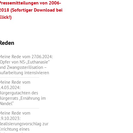
Pressemitteilungen von 2006-
2018 (Sofortiger Download bei
Klick!)
Reden
Meine Rede vom 27.06.2024:
„Opfer von NS-„Euthanasie”
und Zwangssterilisation –
Aufarbeitung intensivieren
Meine Rede vom
14.03.2024:
Bürgergutachten des
Bürgerrats „Ernährung im
Wandel“
Meine Rede vom
19.10.2023:
Realisierungsvorschlag zur
Errichtung eines