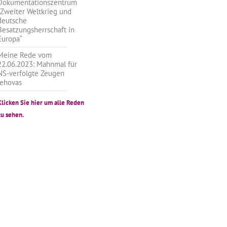
Dokumentationszentrum
„Zweiter Weltkrieg und
deutsche
Besatzungsherrschaft in
Europa“
Meine Rede vom
22.06.2023: Mahnmal für
NS-verfolgte Zeugen
Jehovas
Klicken Sie hier um alle Reden
zu sehen.