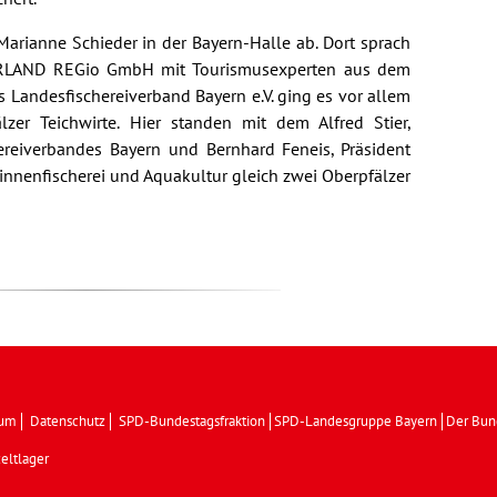
rianne Schieder in der Bayern-Halle ab. Dort sprach
ERLAND REGio GmbH mit Tourismusexperten aus dem
 Landesfischereiverband Bayern e.V. ging es vor allem
zer Teichwirte. Hier standen mit dem Alfred Stier,
ereiverbandes Bayern und Bernhard Feneis, Präsident
nnenfischerei und Aquakultur gleich zwei Oberpfälzer
sum
Datenschutz
SPD-Bundestagsfraktion
SPD-Landesgruppe Bayern
Der Bun
eltlager