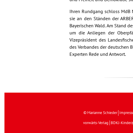
Ihren Rundgang schloss MdB Ma
sie an den Ständen der ARB
Bayerischen Wald. Am Stand des
um die Anliegen der Oberpfäl
Vizepräsident des Landesfisch
des Verbandes der deutschen Bi
Experten Rede und Antwort.
© Marianne Schieder
Impres
vorwärts-Verlag
BDKJ-Kinderz