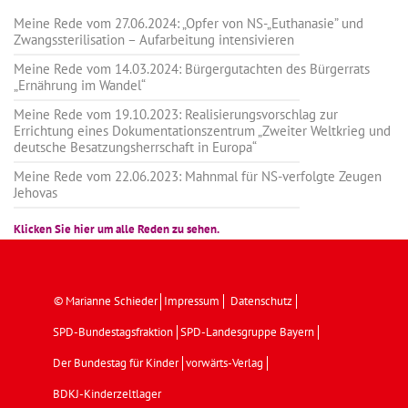
Meine Rede vom 27.06.2024: „Opfer von NS-„Euthanasie” und
Zwangssterilisation – Aufarbeitung intensivieren
Meine Rede vom 14.03.2024: Bürgergutachten des Bürgerrats
„Ernährung im Wandel“
Meine Rede vom 19.10.2023: Realisierungsvorschlag zur
Errichtung eines Dokumentationszentrum „Zweiter Weltkrieg und
deutsche Besatzungsherrschaft in Europa“
Meine Rede vom 22.06.2023: Mahnmal für NS-verfolgte Zeugen
Jehovas
Klicken Sie hier um alle Reden zu sehen.
© Marianne Schieder
Impressum
Datenschutz
SPD-Bundestagsfraktion
SPD-Landesgruppe Bayern
Der Bundestag für Kinder
vorwärts-Verlag
BDKJ-Kinderzeltlager