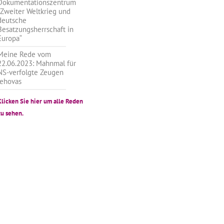
Dokumentationszentrum
„Zweiter Weltkrieg und
deutsche
Besatzungsherrschaft in
Europa“
Meine Rede vom
22.06.2023: Mahnmal für
NS-verfolgte Zeugen
Jehovas
Klicken Sie hier um alle Reden
zu sehen.