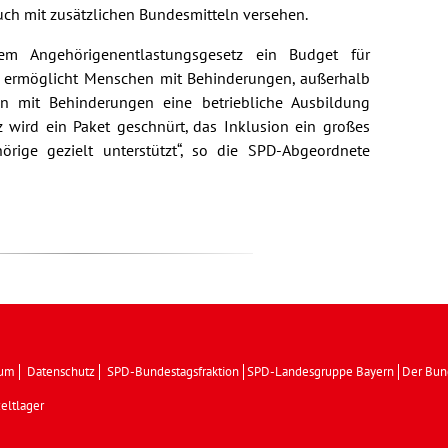
uch mit zusätzlichen Bundesmitteln versehen.
m Angehörigenentlastungsgesetz ein Budget für
s ermöglicht Menschen mit Behinderungen, außerhalb
n mit Behinderungen eine betriebliche Ausbildung
 wird ein Paket geschnürt, das Inklusion ein großes
rige gezielt unterstützt“, so die SPD-Abgeordnete
sum
Datenschutz
SPD-Bundestagsfraktion
SPD-Landesgruppe Bayern
Der Bun
eltlager