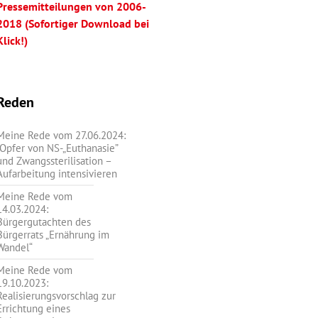
Pressemitteilungen von 2006-
2018 (Sofortiger Download bei
Klick!)
Reden
Meine Rede vom 27.06.2024:
„Opfer von NS-„Euthanasie”
und Zwangssterilisation –
Aufarbeitung intensivieren
Meine Rede vom
14.03.2024:
Bürgergutachten des
Bürgerrats „Ernährung im
Wandel“
Meine Rede vom
19.10.2023:
Realisierungsvorschlag zur
Errichtung eines