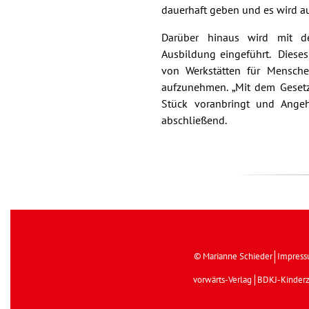
dauerhaft geben und es wird a
Darüber hinaus wird mit de
Ausbildung eingeführt. Diese
von Werkstätten für Mensche
aufzunehmen. „Mit dem Gesetz
Stück voranbringt und Angehö
abschließend.
© Marianne Schieder
Impres
vorwärts-Verlag
BDKJ-Kinderz