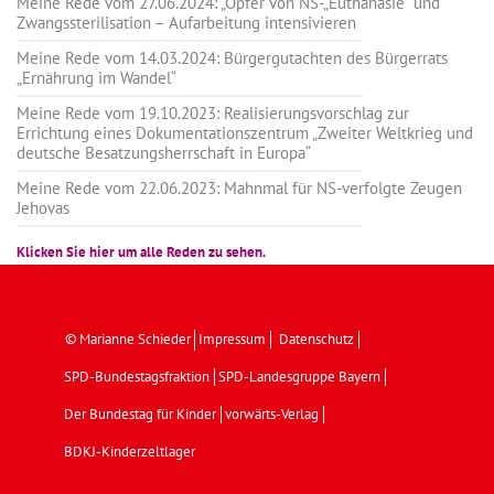
Meine Rede vom 27.06.2024: „Opfer von NS-„Euthanasie” und
Zwangssterilisation – Aufarbeitung intensivieren
Meine Rede vom 14.03.2024: Bürgergutachten des Bürgerrats
„Ernährung im Wandel“
Meine Rede vom 19.10.2023: Realisierungsvorschlag zur
Errichtung eines Dokumentationszentrum „Zweiter Weltkrieg und
deutsche Besatzungsherrschaft in Europa“
Meine Rede vom 22.06.2023: Mahnmal für NS-verfolgte Zeugen
Jehovas
Klicken Sie hier um alle Reden zu sehen.
© Marianne Schieder
Impressum
Datenschutz
SPD-Bundestagsfraktion
SPD-Landesgruppe Bayern
Der Bundestag für Kinder
vorwärts-Verlag
BDKJ-Kinderzeltlager