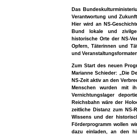
Das Bundeskulturministeri
Verantwortung und Zukunf
Hier wird an NS-Geschicht
Bund lokale und zivilges
historische Orte der NS-Ve
Opfern, Täterinnen und T
und Veranstaltungsformaten
Zum Start des neuen Prog
Marianne Schieder: „Die De
NS-Zeit aktiv an den Verbre
Menschen wurden mit ihr
Vernichtungslager deport
Reichsbahn wäre der Holo
zeitliche Distanz zum NS-R
Wissens und der historis
Förderprogramm wollen wir 
dazu einladen, an den hi