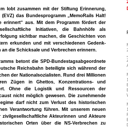
um lobt zusammen mit der Stiftung Erinnerung,
t (EVZ) das Bundesprogramm „MemoRails Halt!
e erinnert“ aus. Mit dem Programm fördert der
ellschaftliche Initiativen, die Bahnhöfe als
rfolgung sichtbar machen, die Geschichten von
ätern erkunden und mit verschiedenen Gedenk-
 an die Schicksale und Verbrechen erinnern.
ramms betont die SPD-Bundestagsabgeordnete
utsche Reichsbahn beteiligte sich während der
chen der Nationalsozialisten. Rund drei Millionen
en Zügen in Ghettos, Konzentrations- und
iert. Ohne die Logistik und Ressourcen der
caust nicht möglich gewesen. Die zunehmende
egime darf nicht zum Verlust des historischen
chen Verantwortung führen. Mit unserem neuen
zivilgesellschaftliche Akteurinnen und Akteure
storischen Orten über die NS-Verbrechen zu