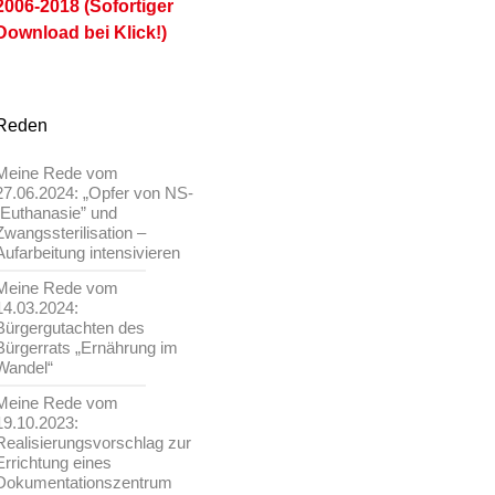
2006-2018 (Sofortiger
Download bei Klick!)
Reden
Meine Rede vom
27.06.2024: „Opfer von NS-
„Euthanasie” und
Zwangssterilisation –
Aufarbeitung intensivieren
Meine Rede vom
14.03.2024:
Bürgergutachten des
Bürgerrats „Ernährung im
Wandel“
Meine Rede vom
19.10.2023:
Realisierungsvorschlag zur
Errichtung eines
Dokumentationszentrum