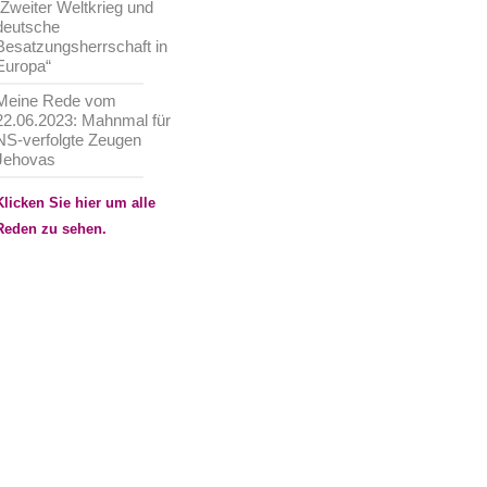
„Zweiter Weltkrieg und
deutsche
Besatzungsherrschaft in
Europa“
Meine Rede vom
22.06.2023: Mahnmal für
NS-verfolgte Zeugen
Jehovas
Klicken Sie hier um alle
Reden zu sehen.