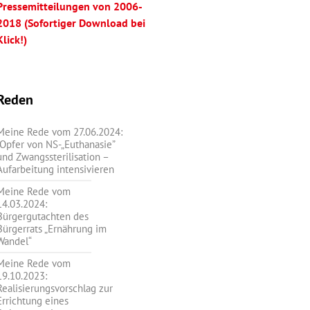
Pressemitteilungen von 2006-
2018 (Sofortiger Download bei
Klick!)
Reden
Meine Rede vom 27.06.2024:
„Opfer von NS-„Euthanasie”
und Zwangssterilisation –
Aufarbeitung intensivieren
Meine Rede vom
14.03.2024:
Bürgergutachten des
Bürgerrats „Ernährung im
Wandel“
Meine Rede vom
19.10.2023:
Realisierungsvorschlag zur
Errichtung eines