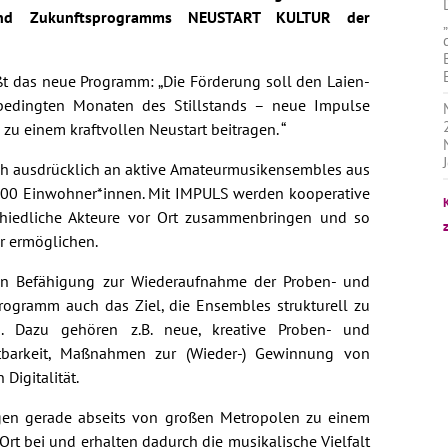
und Zukunftsprogramms NEUSTART KULTUR der
t das neue Programm: „Die Förderung soll den Laien-
edingten Monaten des Stillstands – neue Impulse
zu einem kraftvollen Neustart beitragen. “
ch ausdrücklich an aktive Amateurmusikensembles aus
00 Einwohner*innen. Mit IMPULS werden kooperative
rschiedliche Akteure vor Ort zusammenbringen und so
r ermöglichen.
en Befähigung zur Wiederaufnahme der Proben- und
Programm auch das Ziel, die Ensembles strukturell zu
n. Dazu gehören z.B. neue, kreative Proben- und
htbarkeit, Maßnahmen zur (Wieder-) Gewinnung von
Digitalität.
gen gerade abseits von großen Metropolen zu einem
rt bei und erhalten dadurch die musikalische Vielfalt