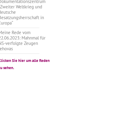
Dokumentationszentrum
„Zweiter Weltkrieg und
deutsche
Besatzungsherrschaft in
Europa“
Meine Rede vom
22.06.2023: Mahnmal für
NS-verfolgte Zeugen
Jehovas
Klicken Sie hier um alle Reden
zu sehen.