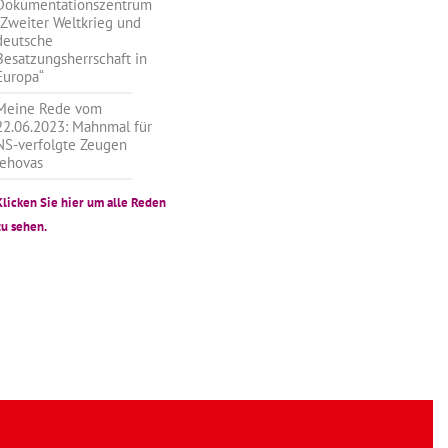
Dokumentationszentrum
„Zweiter Weltkrieg und
deutsche
Besatzungsherrschaft in
Europa“
Meine Rede vom
22.06.2023: Mahnmal für
NS-verfolgte Zeugen
Jehovas
Klicken Sie hier um alle Reden
zu sehen.