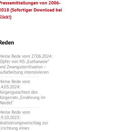
Pressemitteilungen von 2006-
2018 (Sofortiger Download bei
Klick!)
Reden
Meine Rede vom 27.06.2024:
„Opfer von NS-„Euthanasie”
und Zwangssterilisation –
Aufarbeitung intensivieren
Meine Rede vom
14.03.2024:
Bürgergutachten des
Bürgerrats „Ernährung im
Wandel“
Meine Rede vom
19.10.2023:
Realisierungsvorschlag zur
Errichtung eines