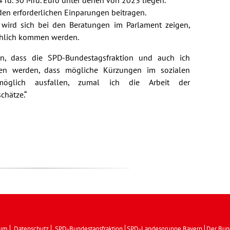
 rd. 30 Mrd. Euro unter denen von 2023 liegen.
den erforderlichen Einparungen beitragen.
ird sich bei den Beratungen im Parlament zeigen,
chlich kommen werden.
ern, dass die SPD-Bundestagsfraktion und auch ich
eten werden, dass mögliche Kürzungen im sozialen
öglich ausfallen, zumal ich die Arbeit der
chätze.“
sum
Datenschutz
SPD-Bundestagsfraktion
SPD-Landesgruppe Bayern
Der Bun