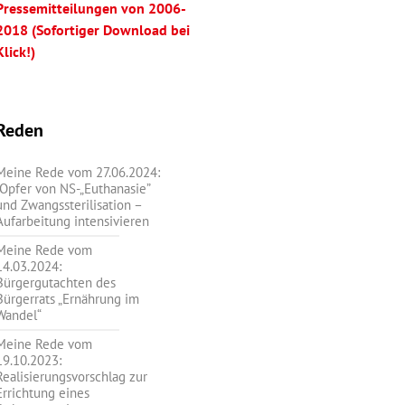
Pressemitteilungen von 2006-
2018 (Sofortiger Download bei
Klick!)
Reden
Meine Rede vom 27.06.2024:
„Opfer von NS-„Euthanasie”
und Zwangssterilisation –
Aufarbeitung intensivieren
Meine Rede vom
14.03.2024:
Bürgergutachten des
Bürgerrats „Ernährung im
Wandel“
Meine Rede vom
19.10.2023:
Realisierungsvorschlag zur
Errichtung eines