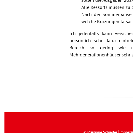
sollen die Ausgaben 2024
Alle Ressorts müssen zu 
Nach der Sommerpause w
welche Kürzungen tatsä
Ich jedenfalls kann versich
persönlich sehr dafür eintr
Bereich so gering wie m
Mehrgenerationenhäuser sehr s
© Marianne Schieder
Impres