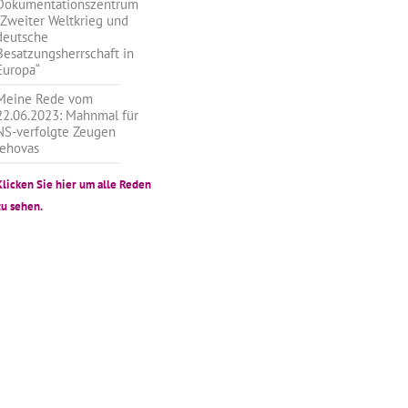
Dokumentationszentrum
„Zweiter Weltkrieg und
deutsche
Besatzungsherrschaft in
Europa“
Meine Rede vom
22.06.2023: Mahnmal für
NS-verfolgte Zeugen
Jehovas
Klicken Sie hier um alle Reden
zu sehen.