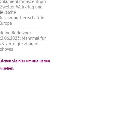
Dokumentationszentrum
„Zweiter Weltkrieg und
deutsche
Besatzungsherrschaft in
Europa“
Meine Rede vom
22.06.2023: Mahnmal für
NS-verfolgte Zeugen
Jehovas
Klicken Sie hier um alle Reden
zu sehen.