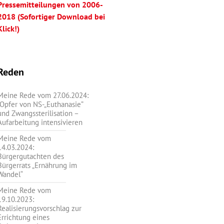
Pressemitteilungen von 2006-
2018 (Sofortiger Download bei
Klick!)
Reden
Meine Rede vom 27.06.2024:
„Opfer von NS-„Euthanasie”
und Zwangssterilisation –
Aufarbeitung intensivieren
Meine Rede vom
14.03.2024:
Bürgergutachten des
Bürgerrats „Ernährung im
Wandel“
Meine Rede vom
19.10.2023:
Realisierungsvorschlag zur
Errichtung eines