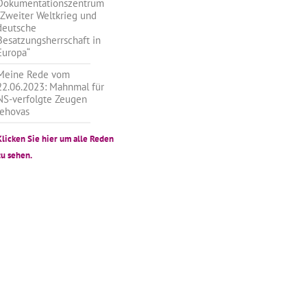
Dokumentationszentrum
„Zweiter Weltkrieg und
deutsche
Besatzungsherrschaft in
Europa“
Meine Rede vom
22.06.2023: Mahnmal für
NS-verfolgte Zeugen
Jehovas
Klicken Sie hier um alle Reden
zu sehen.