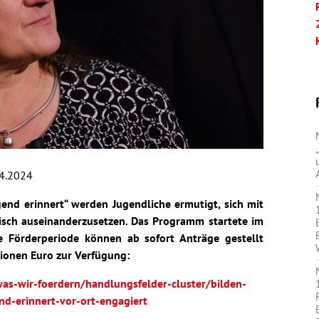
4.2024
nd erinnert“ werden Jugendliche ermutigt, sich mit
tisch auseinanderzusetzen. Das Programm startete im
ge Förderperiode können ab sofort Anträge gestellt
lionen Euro zur Verfügung:
as-wir-foerdern/handlungsfelder-cluster/bilden-
nd-erinnert-vor-ort-engagiert