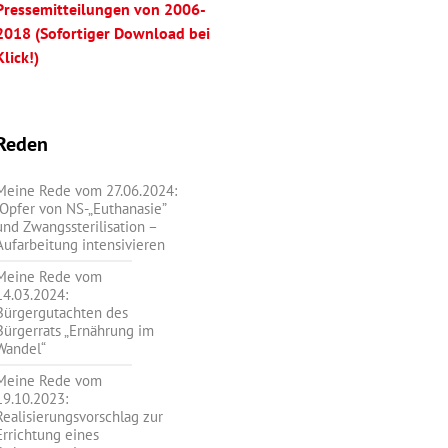
Pressemitteilungen von 2006-
2018 (Sofortiger Download bei
Klick!)
Reden
Meine Rede vom 27.06.2024:
„Opfer von NS-„Euthanasie”
und Zwangssterilisation –
Aufarbeitung intensivieren
Meine Rede vom
14.03.2024:
Bürgergutachten des
Bürgerrats „Ernährung im
Wandel“
Meine Rede vom
19.10.2023:
Realisierungsvorschlag zur
Errichtung eines