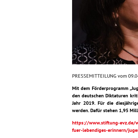
PRESSEMITTEILUNG vom 09.0
Mit dem Förderprogramm „Juge
den deutschen Diktaturen kri
Jahr 2019. Für die diesjähri
werden. Dafür stehen 1,95 Mil
https://www.stiftung-evz.de/w
fuer-lebendiges-erinnern/juge