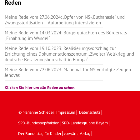
Reden
Meine Rede vom 27.06.2024: „Opfer von NS-„Euthanasie” und
Zwangssterilisation – Aufarbeitung intensivieren
Meine Rede vom 14.03.2024: Bürgergutachten des Bürgerrats
„Ernährung im Wandel“
Meine Rede vom 19.10.2023: Realisierungsvorschlag zur
Errichtung eines Dokumentationszentrum „Zweiter Weltkrieg und
deutsche Besatzungsherrschaft in Europa“
Meine Rede vom 22.06.2023: Mahnmal für NS-verfolgte Zeugen
Jehovas
Klicken Sie hier um alle Reden zu sehen.
© Marianne Schieder
Impressum
Datenschutz
SPD-Bundestagsfraktion
SPD-Landesgruppe Bayern
Der Bundestag für Kinder
vorwärts-Verlag