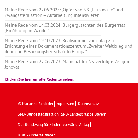
Meine Rede vom 27.06.2024: „Opfer von NS-„Euthanasie” und
Zwangssterilisation – Aufarbeitung intensivieren
Meine Rede vom 14.03.2024: Bürgergutachten des Bürgerrats
„Ernährung im Wandel“
Meine Rede vom 19.10.2023: Realisierungsvorschlag zur
Errichtung eines Dokumentationszentrum „Zweiter Weltkrieg und
deutsche Besatzungsherrschaft in Europa“
Meine Rede vom 22.06.2023: Mahnmal für NS-verfolgte Zeugen
Jehovas
Klicken Sie hier um alle Reden zu sehen.
© Marianne Schieder
Impressum
Datenschutz
SPD-Bundestagsfraktion
SPD-Landesgruppe Bayern
Der Bundestag für Kinder
vorwärts-Verlag
BDKJ-Kinderzeltlager