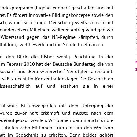
undesprogramm ‚Jugend erinnert‘ geschaffen und mit
et. Es fördert innovative Bildungskonzepte sowie den
sch, wobei sich junge Menschen jeweils kritisch mit
nandersetzen. Mit einem weiteren Antrag würdigen wir
 Widerstand gegen das NS-Regime kämpften, durch
ndbildungswettbewerb und mit Sonderbriefmarken.
 den Blick, die bisher wenig Beachtung in der
: Im Februar 2020 hat der Deutsche Bundestag die von
soziale‘ und ‚Berufsverbrecher‘ Verfolgten anerkannt.
 saß zurecht im Konzentrationslager. Die Geschichten
ssenschaftlich auf und erzählen sie in einer
zialismus ist unweigerlich mit dem Untergang der
e wurde zuvor hart erkämpft und musste nach dem
deraufgebaut werden. Wir planen darum auch für die
e jährlich zehn Millionen Euro ein, um den Wert von
staat im Gedächtnis zu erhalten. Denn beides gehört