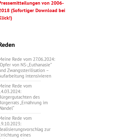
Pressemitteilungen von 2006-
2018 (Sofortiger Download bei
Klick!)
Reden
Meine Rede vom 27.06.2024:
„Opfer von NS-„Euthanasie”
und Zwangssterilisation –
Aufarbeitung intensivieren
Meine Rede vom
14.03.2024:
Bürgergutachten des
Bürgerrats „Ernährung im
Wandel“
Meine Rede vom
19.10.2023:
Realisierungsvorschlag zur
Errichtung eines