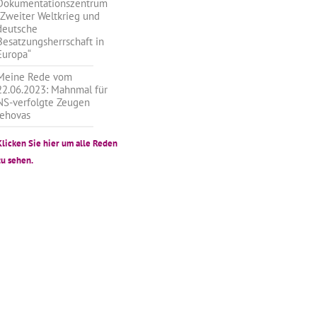
Dokumentationszentrum
„Zweiter Weltkrieg und
deutsche
Besatzungsherrschaft in
Europa“
Meine Rede vom
22.06.2023: Mahnmal für
NS-verfolgte Zeugen
Jehovas
Klicken Sie hier um alle Reden
zu sehen.