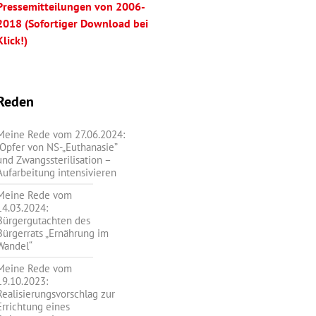
Pressemitteilungen von 2006-
2018 (Sofortiger Download bei
Klick!)
Reden
Meine Rede vom 27.06.2024:
„Opfer von NS-„Euthanasie”
und Zwangssterilisation –
Aufarbeitung intensivieren
Meine Rede vom
14.03.2024:
Bürgergutachten des
Bürgerrats „Ernährung im
Wandel“
Meine Rede vom
19.10.2023:
Realisierungsvorschlag zur
Errichtung eines