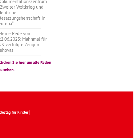
Dokumentationszentrum
„Zweiter Weltkrieg und
deutsche
Besatzungsherrschaft in
Europa“
Meine Rede vom
22.06.2023: Mahnmal für
NS-verfolgte Zeugen
Jehovas
Klicken Sie hier um alle Reden
zu sehen.
destag für Kinder