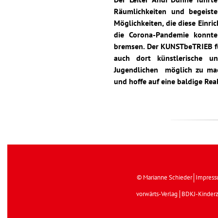
Räumlichkeiten und begeist
Möglichkeiten, die diese Einri
die Corona-Pandemie konnte
bremsen. Der KUNSTbeTRIEB fü
auch dort künstlerische u
Jugendlichen möglich zu mac
und hoffe auf eine baldige Real
© Marianne Schieder
Impres
vorwärts-Verlag
BDKJ-Kinderz