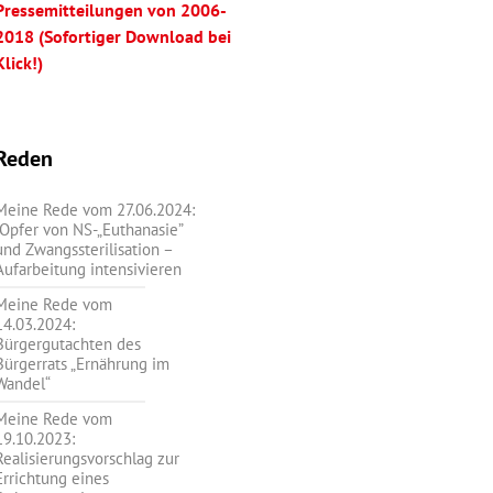
Pressemitteilungen von 2006-
2018 (Sofortiger Download bei
Klick!)
Reden
Meine Rede vom 27.06.2024:
„Opfer von NS-„Euthanasie”
und Zwangssterilisation –
Aufarbeitung intensivieren
Meine Rede vom
14.03.2024:
Bürgergutachten des
Bürgerrats „Ernährung im
Wandel“
Meine Rede vom
19.10.2023:
Realisierungsvorschlag zur
Errichtung eines