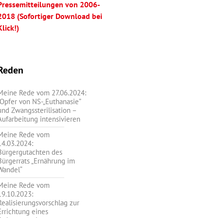
Pressemitteilungen von 2006-
2018 (Sofortiger Download bei
Klick!)
Reden
Meine Rede vom 27.06.2024:
„Opfer von NS-„Euthanasie”
und Zwangssterilisation –
Aufarbeitung intensivieren
Meine Rede vom
14.03.2024:
Bürgergutachten des
Bürgerrats „Ernährung im
Wandel“
Meine Rede vom
19.10.2023:
Realisierungsvorschlag zur
Errichtung eines