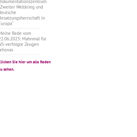
Dokumentationszentrum
„Zweiter Weltkrieg und
deutsche
Besatzungsherrschaft in
Europa“
Meine Rede vom
22.06.2023: Mahnmal für
NS-verfolgte Zeugen
Jehovas
Klicken Sie hier um alle Reden
zu sehen.