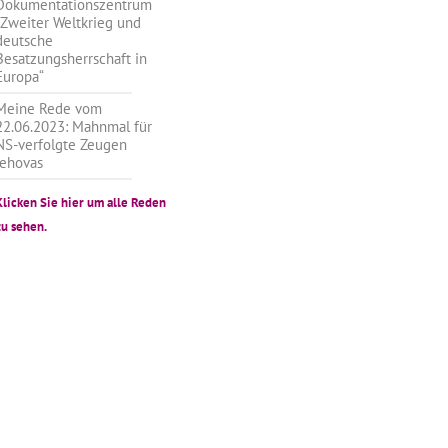
Dokumentationszentrum
„Zweiter Weltkrieg und
deutsche
Besatzungsherrschaft in
Europa“
Meine Rede vom
22.06.2023: Mahnmal für
NS-verfolgte Zeugen
Jehovas
Klicken Sie hier um alle Reden
zu sehen.