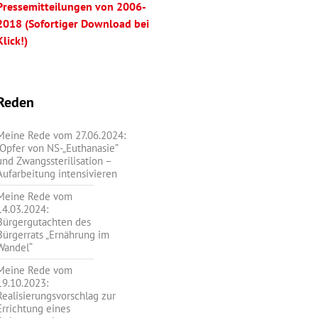
Pressemitteilungen von 2006-
2018 (Sofortiger Download bei
Klick!)
Reden
Meine Rede vom 27.06.2024:
„Opfer von NS-„Euthanasie”
und Zwangssterilisation –
Aufarbeitung intensivieren
Meine Rede vom
14.03.2024:
Bürgergutachten des
Bürgerrats „Ernährung im
Wandel“
Meine Rede vom
19.10.2023:
Realisierungsvorschlag zur
Errichtung eines