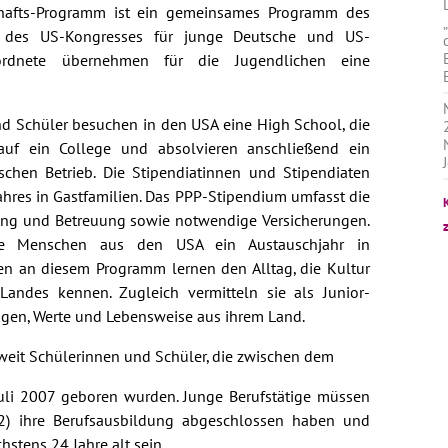
chafts-Programm ist ein gemeinsames Programm des
 des US-Kongresses für junge Deutsche und US-
eordnete übernehmen für die Jugendlichen eine
d Schüler besuchen in den USA eine High School, die
auf ein College und absolvieren anschließend ein
schen Betrieb. Die Stipendiatinnen und Stipendiaten
hres in Gastfamilien. Das PPP-Stipendium umfasst die
itung und Betreuung sowie notwendige Versicherungen.
nge Menschen aus den USA ein Austauschjahr in
en an diesem Programm lernen den Alltag, die Kultur
Landes kennen. Zugleich vermitteln sie als Junior-
ngen, Werte und Lebensweise aus ihrem Land.
eit Schülerinnen und Schüler, die zwischen dem
uli 2007 geboren wurden. Junge Berufstätige müssen
022) ihre Berufsausbildung abgeschlossen haben und
stens 24 Jahre alt sein.