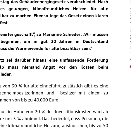
stag das Gebäudeenergiegesetz verabschiedet. Nach
s gelungen, klimafreundliches Heizen für alle
lbar zu machen. Ebenso lege das Gesetz einen klaren
fest.
ierlei geschafft“, so Marianne Schieder: „Wir müssen
beginnen, um in gut 20 Jahren in Deutschland
muss die Wärmewende für alle bezahlbar sein.“
tz sei darüber hinaus eine umfassende Förderung
halb muss niemand Angst vor den Kosten beim
ieder.
von 30 % für alle eingeführt, zusätzlich gibt es eine
enheimbesitzerinnen und –besitzer mit einem zu
mmen von bis zu 40.000 Euro.
nus in Höhe von 20 % der Investitionskosten wird ab
hre um 3 % abnimmt. Das bedeutet, dass Personen, die
eine klimafreundliche Heizung austauschen, bis zu 50