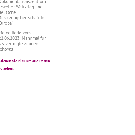
Dokumentationszentrum
„Zweiter Weltkrieg und
deutsche
Besatzungsherrschaft in
Europa“
Meine Rede vom
22.06.2023: Mahnmal für
NS-verfolgte Zeugen
Jehovas
Klicken Sie hier um alle Reden
zu sehen.