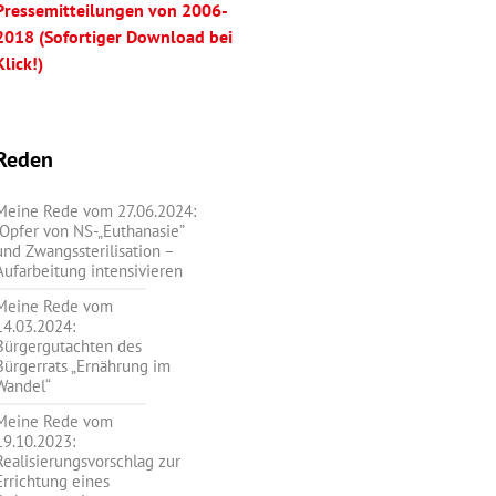
Pressemitteilungen von 2006-
2018 (Sofortiger Download bei
Klick!)
Reden
Meine Rede vom 27.06.2024:
„Opfer von NS-„Euthanasie”
und Zwangssterilisation –
Aufarbeitung intensivieren
Meine Rede vom
14.03.2024:
Bürgergutachten des
Bürgerrats „Ernährung im
Wandel“
Meine Rede vom
19.10.2023:
Realisierungsvorschlag zur
Errichtung eines