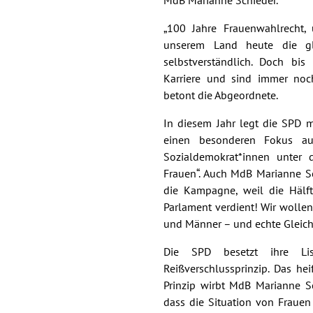
MdB Marianne Schieder.
„100 Jahre Frauenwahlrecht,
unserem Land heute die gl
selbstverständlich. Doch bi
Karriere und sind immer noc
betont die Abgeordnete.
In diesem Jahr legt die SPD 
einen besonderen Fokus auf
Sozialdemokrat*innen unter
Frauen“. Auch MdB Marianne Sch
die Kampagne, weil die Hälft
Parlament verdient! Wir wollen 
und Männer – und echte Gleichs
Die SPD besetzt ihre Li
Reißverschlussprinzip. Das h
Prinzip wirbt MdB Marianne Sc
dass die Situation von Frauen