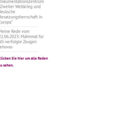
Dokumentationszentrum
„Zweiter Weltkrieg und
deutsche
Besatzungsherrschaft in
Europa“
Meine Rede vom
22.06.2023: Mahnmal für
NS-verfolgte Zeugen
Jehovas
Klicken Sie hier um alle Reden
zu sehen.