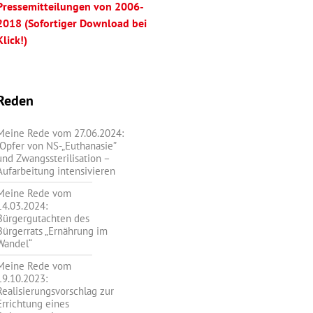
Pressemitteilungen von 2006-
2018 (Sofortiger Download bei
Klick!)
Reden
Meine Rede vom 27.06.2024:
„Opfer von NS-„Euthanasie”
und Zwangssterilisation –
Aufarbeitung intensivieren
Meine Rede vom
14.03.2024:
Bürgergutachten des
Bürgerrats „Ernährung im
Wandel“
Meine Rede vom
19.10.2023:
Realisierungsvorschlag zur
Errichtung eines