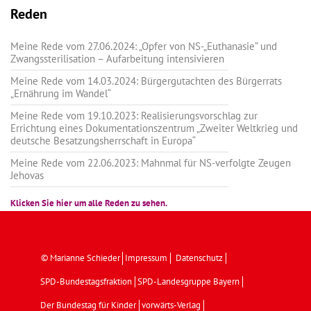
Reden
Meine Rede vom 27.06.2024: „Opfer von NS-„Euthanasie” und
Zwangssterilisation – Aufarbeitung intensivieren
Meine Rede vom 14.03.2024: Bürgergutachten des Bürgerrats
„Ernährung im Wandel“
Meine Rede vom 19.10.2023: Realisierungsvorschlag zur
Errichtung eines Dokumentationszentrum „Zweiter Weltkrieg und
deutsche Besatzungsherrschaft in Europa“
Meine Rede vom 22.06.2023: Mahnmal für NS-verfolgte Zeugen
Jehovas
Klicken Sie hier um alle Reden zu sehen.
© Marianne Schieder
Impressum
Datenschutz
SPD-Bundestagsfraktion
SPD-Landesgruppe Bayern
Der Bundestag für Kinder
vorwärts-Verlag