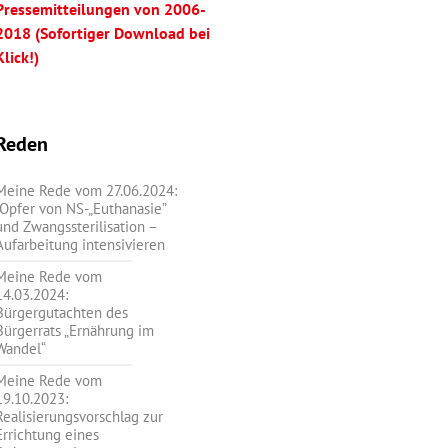
Pressemitteilungen von 2006-
2018 (Sofortiger Download bei
Klick!)
Reden
Meine Rede vom 27.06.2024:
„Opfer von NS-„Euthanasie”
und Zwangssterilisation –
Aufarbeitung intensivieren
Meine Rede vom
14.03.2024:
Bürgergutachten des
Bürgerrats „Ernährung im
Wandel“
Meine Rede vom
19.10.2023:
Realisierungsvorschlag zur
Errichtung eines