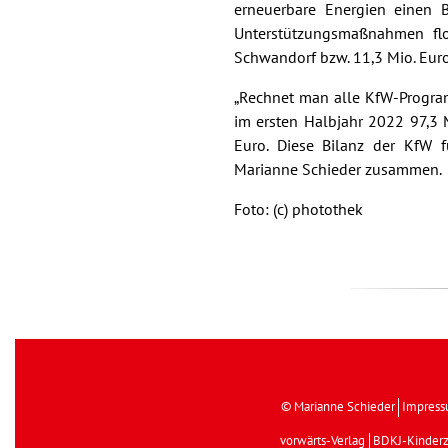
erneuerbare Energien einen 
Unterstützungsmaßnahmen fl
Schwandorf bzw. 11,3 Mio. Eur
„Rechnet man alle KfW-Progr
im ersten Halbjahr 2022 97,3 
Euro. Diese Bilanz der KfW fü
Marianne Schieder zusammen.
Foto: (c) photothek
© Marianne Schieder
Impres
vorwärts-Verlag
BDKJ-Kinderz