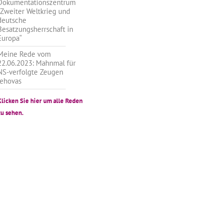
Dokumentationszentrum
„Zweiter Weltkrieg und
deutsche
Besatzungsherrschaft in
Europa“
Meine Rede vom
22.06.2023: Mahnmal für
NS-verfolgte Zeugen
Jehovas
Klicken Sie hier um alle Reden
zu sehen.