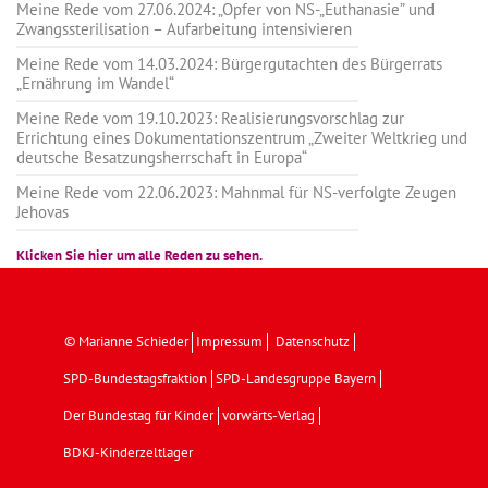
Meine Rede vom 27.06.2024: „Opfer von NS-„Euthanasie” und
Zwangssterilisation – Aufarbeitung intensivieren
Meine Rede vom 14.03.2024: Bürgergutachten des Bürgerrats
„Ernährung im Wandel“
Meine Rede vom 19.10.2023: Realisierungsvorschlag zur
Errichtung eines Dokumentationszentrum „Zweiter Weltkrieg und
deutsche Besatzungsherrschaft in Europa“
Meine Rede vom 22.06.2023: Mahnmal für NS-verfolgte Zeugen
Jehovas
Klicken Sie hier um alle Reden zu sehen.
© Marianne Schieder
Impressum
Datenschutz
SPD-Bundestagsfraktion
SPD-Landesgruppe Bayern
Der Bundestag für Kinder
vorwärts-Verlag
BDKJ-Kinderzeltlager