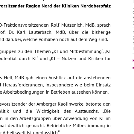
svorsitzender Region Nord der Kliniken Nordoberpfalz
-Fraktionsvorsitzenden Rolf Mützenich, MdB, sprach
rof. Dr. Karl Lauterbach, MdB, über die bisherige
und darüber, welche Vorhaben noch auf dem Weg sind.
sgruppen zu den Themen „KI und Mitbestimmung“, „KI
epotential durch KI“ und „KI – Nutzen und Risiken für
us Heil, MdB gab einen Ausblick auf die anstehenden
d Herausforderungen, insbesondere wie beim Einsatz
te Arbeitsbedingungen in Betrieben aussehen können.
tsvorsitzender der Amberger Kaolinwerke, betonte den
itik und die Wichtigkeit des Austauschs. „Die
en in den Arbeitsgruppen über Anwendung von KI im
l deutlich gemacht: Betriebliche Mitbestimmung in
Arbeitswelt ist unerlässlich.“