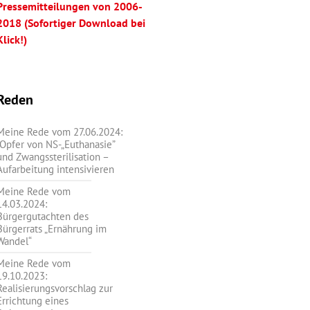
Pressemitteilungen von 2006-
2018 (Sofortiger Download bei
Klick!)
Reden
Meine Rede vom 27.06.2024:
„Opfer von NS-„Euthanasie”
und Zwangssterilisation –
Aufarbeitung intensivieren
Meine Rede vom
14.03.2024:
Bürgergutachten des
Bürgerrats „Ernährung im
Wandel“
Meine Rede vom
19.10.2023:
Realisierungsvorschlag zur
Errichtung eines