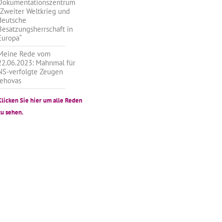
Dokumentationszentrum
„Zweiter Weltkrieg und
deutsche
Besatzungsherrschaft in
Europa“
Meine Rede vom
22.06.2023: Mahnmal für
NS-verfolgte Zeugen
Jehovas
Klicken Sie hier um alle Reden
zu sehen.