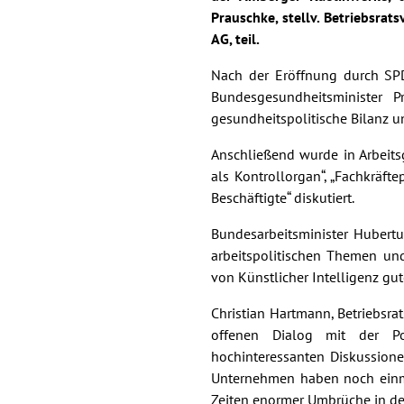
Prauschke, stellv. Betriebsrat
AG, teil.
Nach der Eröffnung durch SPD
Bundesgesundheitsminister P
gesundheitspolitische Bilanz 
Anschließend wurde in Arbeit
als Kontrollorgan“, „Fachkräft
Beschäftigte“ diskutiert.
Bundesarbeitsminister Hubert
arbeitspolitischen Themen un
von Künstlicher Intelligenz gu
Christian Hartmann, Betriebsra
offenen Dialog mit der Pol
hochinteressanten Diskussion
Unternehmen haben noch einma
Zeiten enormer Umbrüche in der 