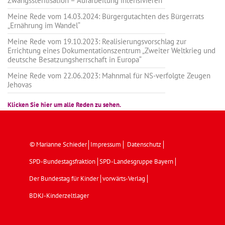
Zwangssterilisation – Aufarbeitung intensivieren
Meine Rede vom 14.03.2024: Bürgergutachten des Bürgerrats
„Ernährung im Wandel“
Meine Rede vom 19.10.2023: Realisierungsvorschlag zur
Errichtung eines Dokumentationszentrum „Zweiter Weltkrieg und
deutsche Besatzungsherrschaft in Europa“
Meine Rede vom 22.06.2023: Mahnmal für NS-verfolgte Zeugen
Jehovas
Klicken Sie hier um alle Reden zu sehen.
© Marianne Schieder
Impressum
Datenschutz
SPD-Bundestagsfraktion
SPD-Landesgruppe Bayern
Der Bundestag für Kinder
vorwärts-Verlag
BDKJ-Kinderzeltlager