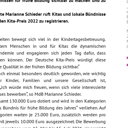
issen für frühe Bildung sichtbar zu machen und zu
e Marianne Schieder ruft Kitas und lokale Bündnisse
 den Kita-Preis 2022 zu registrieren.
eiten bewegt sich viel in der Kindertagesbetreuung.
stern Menschen in und für Kitas die dynamischen
ndemie und engagieren sich jeden Tag dafür, dass
en können. Der Deutsche Kita-Preis würdigt diese
 Qualität in der frühen Bildung sichtbar.“
och einmal besonders deutlich geworden, wie wichtig
r Kinder, Familien und unsere Gesellschaft ist,
 „Ich würde mich freuen, wenn sich viele interessierte
ses bewerben“, so MdB Marianne Schieder.
samt 130.000 Euro dotiert und wird in den Kategorien
s Bündnis für frühe Bildung des Jahres“ verliehen. Auf
egorien warten je 25.000 Euro, zusätzlich werden pro
 mit jeweils 10.000 Euro ausgezeichnet. Die Bewerbung