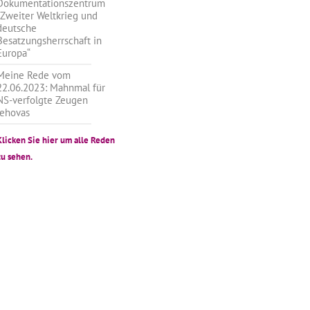
Dokumentationszentrum
„Zweiter Weltkrieg und
deutsche
Besatzungsherrschaft in
Europa“
Meine Rede vom
22.06.2023: Mahnmal für
NS-verfolgte Zeugen
Jehovas
Klicken Sie hier um alle Reden
zu sehen.