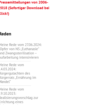
Pressemitteilungen von 2006-
2018 (Sofortiger Download bei
Klick!)
Reden
Meine Rede vom 27.06.2024:
„Opfer von NS-„Euthanasie”
und Zwangssterilisation –
Aufarbeitung intensivieren
Meine Rede vom
14.03.2024:
Bürgergutachten des
Bürgerrats „Ernährung im
Wandel“
Meine Rede vom
19.10.2023:
Realisierungsvorschlag zur
Errichtung eines