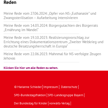
Reden
Meine Rede vom 27.06.2024: „Opfer von NS-„Euthanasie” und
Zwangssterilisation – Aufarbeitung intensivieren
Meine Rede vom 14.03.2024: Bürgergutachten des Bürgerrats
„Ernährung im Wandel“
Meine Rede vom 19.10.2023: Realisierungsvorschlag zur
Errichtung eines Dokumentationszentrum „Zweiter Weltkrieg und
deutsche Besatzungsherrschaft in Europa“
Meine Rede vom 22.06.2023: Mahnmal für NS-verfolgte Zeugen
Jehovas
Klicken Sie hier um alle Reden zu sehen.
© Marianne Schieder
Impressum
Datenschutz
SPD-Bundestagsfraktion
SPD-Landesgruppe Bayern
Der Bundestag für Kinder
vorwärts-Verlag