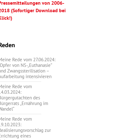
Pressemitteilungen von 2006-
2018 (Sofortiger Download bei
Klick!)
Reden
Meine Rede vom 27.06.2024:
„Opfer von NS-„Euthanasie”
und Zwangssterilisation –
Aufarbeitung intensivieren
Meine Rede vom
14.03.2024:
Bürgergutachten des
Bürgerrats „Ernährung im
Wandel“
Meine Rede vom
19.10.2023:
Realisierungsvorschlag zur
Errichtung eines