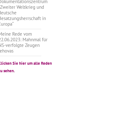
Dokumentationszentrum
„Zweiter Weltkrieg und
deutsche
Besatzungsherrschaft in
Europa“
Meine Rede vom
22.06.2023: Mahnmal für
NS-verfolgte Zeugen
Jehovas
Klicken Sie hier um alle Reden
zu sehen.