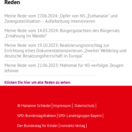
Reden
Meine Rede vom 27.06.2024: „Opfer von NS-„Euthanasie” und
Zwangssterilisation – Aufarbeitung intensivieren
Meine Rede vom 14.03.2024: Bürgergutachten des Bürgerrats
„Ernährung im Wandel“
Meine Rede vom 19.10.2023: Realisierungsvorschlag zur
Errichtung eines Dokumentationszentrum „Zweiter Weltkrieg und
deutsche Besatzungsherrschaft in Europa“
Meine Rede vom 22.06.2023: Mahnmal für NS-verfolgte Zeugen
Jehovas
Klicken Sie hier um alle Reden zu sehen.
© Marianne Schieder
Impressum
Datenschutz
SPD-Bundestagsfraktion
SPD-Landesgruppe Bayern
Der Bundestag für Kinder
vorwärts-Verlag