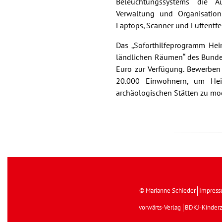
Beleuchtungssystems die Au
Verwaltung und Organisatio
Laptops, Scanner und Luftentfe
Das „Soforthilfeprogramm Hei
ländlichen Räumen“ des Bundes
Euro zur Verfügung. Bewerben
20.000 Einwohnern, um Hei
archäologischen Stätten zu mod
© Marianne Schieder
Impres
vorwärts-Verlag
BDKJ-Kinderz