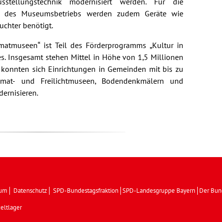
sstellungstechnik modernisiert werden. Für die
n des Museumsbetriebs werden zudem Geräte wie
uchter benötigt.
matmuseen“ ist Teil des Förderprogramms „Kultur in
. Insgesamt stehen Mittel in Höhe von 1,5 Millionen
 konnten sich Einrichtungen in Gemeinden mit bis zu
mat- und Freilichtmuseen, Bodendenkmälern und
ernisieren.
sum
Datenschutz
SPD-Bundestagsfraktion
SPD-Landesgruppe Bayern
Der Bun
eltlager