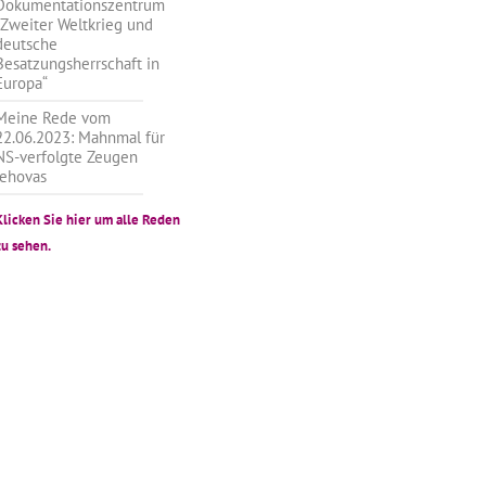
Dokumentationszentrum
„Zweiter Weltkrieg und
deutsche
Besatzungsherrschaft in
Europa“
Meine Rede vom
22.06.2023: Mahnmal für
NS-verfolgte Zeugen
Jehovas
Klicken Sie hier um alle Reden
zu sehen.