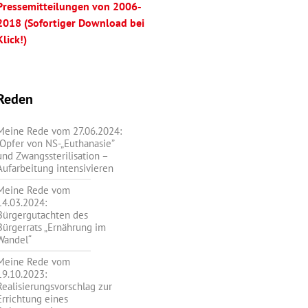
Pressemitteilungen von 2006-
2018 (Sofortiger Download bei
Klick!)
Reden
Meine Rede vom 27.06.2024:
„Opfer von NS-„Euthanasie”
und Zwangssterilisation –
Aufarbeitung intensivieren
Meine Rede vom
14.03.2024:
Bürgergutachten des
Bürgerrats „Ernährung im
Wandel“
Meine Rede vom
19.10.2023:
Realisierungsvorschlag zur
Errichtung eines